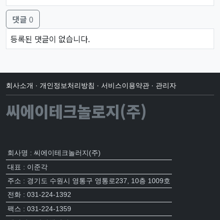
댓글
0
댓글목록
등록된 댓글이 없습니다.
회사소개
·
개인정보처리방침
·
서비스이용약관
·
관리자
씨에이테크놀로지(주)
회사명 : 씨에이테크놀러지(주)
대표 : 이준각
주소 : 경기도 수원시 영통구 영통로237, 10층 1009호
전화 : 031-224-1392
팩스 : 031-224-1359